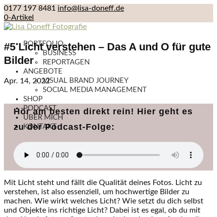
0177 197 8481
info@lisa-doneff.de
0-Artikel
PORTFOLIO
#5 Licht verstehen – Das A und O für gute
BUSINESS
Bilder
REPORTAGEN
ANGEBOTE
Apr. 14, 2022
VISUAL BRAND JOURNEY
SOCIAL MEDIA MANAGEMENT
SHOP
PODCAST
Hör am besten direkt rein! Hier geht es
ÜBER MICH
zu der Podcast-Folge:
KONTAKT
Mit Licht steht und fällt die Qualität deines Fotos. Licht zu
verstehen, ist also essenziell, um hochwertige Bilder zu
machen. Wie wirkt welches Licht? Wie setzt du dich selbst
und Objekte ins richtige Licht? Dabei ist es egal, ob du mit