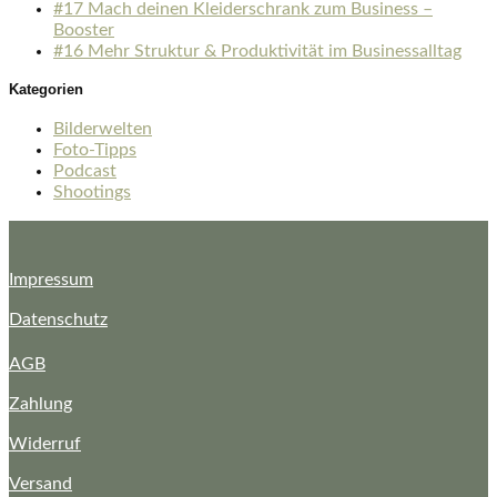
#17 Mach deinen Kleiderschrank zum Business –
Booster
#16 Mehr Struktur & Produktivität im Businessalltag
Kategorien
Bilderwelten
Foto-Tipps
Podcast
Shootings
Impressum
Datenschutz
AGB
Zahlung
Widerruf
Versand