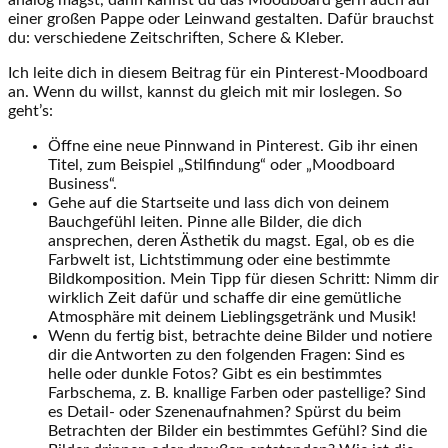
analog magst, dann kannst du das Moodboard gern auch auf
einer großen Pappe oder Leinwand gestalten. Dafür brauchst
du: verschiedene Zeitschriften, Schere & Kleber.
Ich leite dich in diesem Beitrag für ein Pinterest-Moodboard
an. Wenn du willst, kannst du gleich mit mir loslegen. So
geht’s:
Öffne eine neue Pinnwand in Pinterest. Gib ihr einen
Titel, zum Beispiel „Stilfindung“ oder „Moodboard
Business“.
Gehe auf die Startseite und lass dich von deinem
Bauchgefühl leiten. Pinne alle Bilder, die dich
ansprechen, deren Ästhetik du magst. Egal, ob es die
Farbwelt ist, Lichtstimmung oder eine bestimmte
Bildkomposition. Mein Tipp für diesen Schritt: Nimm dir
wirklich Zeit dafür und schaffe dir eine gemütliche
Atmosphäre mit deinem Lieblingsgetränk und Musik!
Wenn du fertig bist, betrachte deine Bilder und notiere
dir die Antworten zu den folgenden Fragen: Sind es
helle oder dunkle Fotos? Gibt es ein bestimmtes
Farbschema, z. B. knallige Farben oder pastellige? Sind
es Detail- oder Szenenaufnahmen? Spürst du beim
Betrachten der Bilder ein bestimmtes Gefühl? Sind die