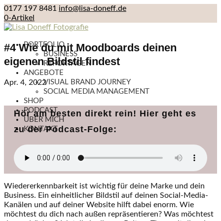
0177 197 8481
info@lisa-doneff.de
0-Artikel
PORTFOLIO
#4 Wie du mit Moodboards deinen
BUSINESS
eigenen Bildstil findest
REPORTAGEN
ANGEBOTE
Apr. 4, 2022
VISUAL BRAND JOURNEY
SOCIAL MEDIA MANAGEMENT
SHOP
PODCAST
Hör am besten direkt rein! Hier geht es
ÜBER MICH
zu der Podcast-Folge:
KONTAKT
Wiedererkennbarkeit ist wichtig für deine Marke und dein
Business. Ein einheitlicher Bildstil auf deinen Social-Media-
Kanälen und auf deiner Website hilft dabei enorm. Wie
möchtest du dich nach außen repräsentieren? Was möchtest