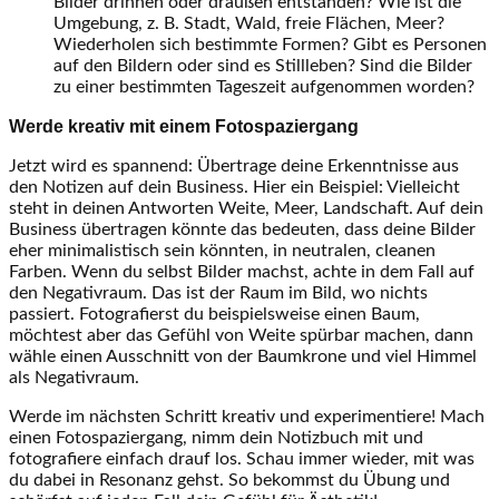
Bilder drinnen oder draußen entstanden? Wie ist die
Umgebung, z. B. Stadt, Wald, freie Flächen, Meer?
Wiederholen sich bestimmte Formen? Gibt es Personen
auf den Bildern oder sind es Stillleben? Sind die Bilder
zu einer bestimmten Tageszeit aufgenommen worden?
Werde kreativ mit einem Fotospaziergang
Jetzt wird es spannend: Übertrage deine Erkenntnisse aus
den Notizen auf dein Business. Hier ein Beispiel: Vielleicht
steht in deinen Antworten Weite, Meer, Landschaft. Auf dein
Business übertragen könnte das bedeuten, dass deine Bilder
eher minimalistisch sein könnten, in neutralen, cleanen
Farben. Wenn du selbst Bilder machst, achte in dem Fall auf
den Negativraum. Das ist der Raum im Bild, wo nichts
passiert. Fotografierst du beispielsweise einen Baum,
möchtest aber das Gefühl von Weite spürbar machen, dann
wähle einen Ausschnitt von der Baumkrone und viel Himmel
als Negativraum.
Werde im nächsten Schritt kreativ und experimentiere! Mach
einen Fotospaziergang, nimm dein Notizbuch mit und
fotografiere einfach drauf los. Schau immer wieder, mit was
du dabei in Resonanz gehst. So bekommst du Übung und